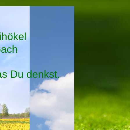
eihökel
oach
was Du denkst.